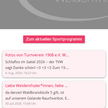
Zum aktuellen Sportprogramm
Fotos von Turnverein 1908 e.V. Weidenthals Beitrag
Schlaflos im Sattel 2026 – der TVW
sagt Danke schön! <3 <3 <3 Zum 19.
Mal findet Schlaflos im Sattel nun
4. Aug. 2026, 19:23
Uhr
schon in Weidenthal statt. 21 Jahre
insgesamt, seit die Idee zu dieser
Liebe Weidenthaler*innen, liebe Gäste,
verrückten Veranstaltung geboren
da derzeit Waldbrandstufe 5 gilt, ist
wurde, durch Christian Phaty Krämer.
auf unserem Gelände Rauchverbot. Es
Was war das wieder ein aufregendes,
gibt eine ausgewiesene Raucherzone
30. Juli 2026, 15:04
Uhr
wunderbares, dieses Jahr brutal heißes